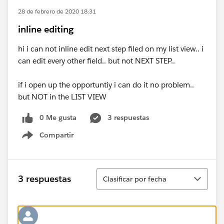
28 de febrero de 2020 18:31
inline editing
hi i can not inline edit next step filed on my list view.. i
can edit every other field.. but not NEXT STEP..
if i open up the opportuntiy i can do it no problem..
but NOT in the LIST VIEW
0 Me gusta
3 respuestas
Compartir
Show menu
Ordenar
3 respuestas
Clasificar por fecha