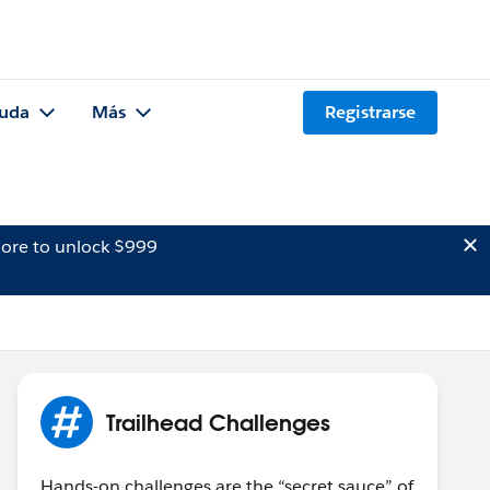
uda
Más
Registrarse
ore to unlock $999
Trailhead Challenges
Hands-on challenges are the “secret sauce” of