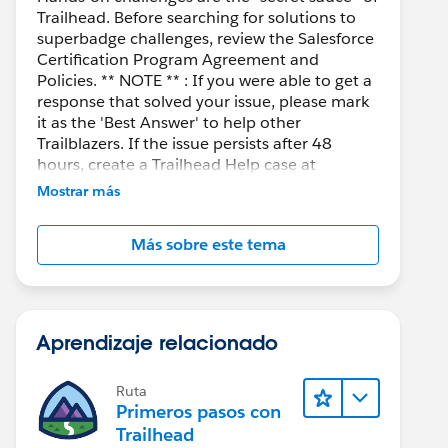
Trailhead. Before searching for solutions to
superbadge challenges, review the Salesforce
Certification Program Agreement and
Policies. ** NOTE ** : If you were able to get a
response that solved your issue, please mark
it as the 'Best Answer' to help other
Trailblazers. If the issue persists after 48
hours, create a Trailhead Help case at
https://help.salesforce.com/s/support
for
Mostrar más
further assistance.
Más sobre este tema
Aprendizaje relacionado
Ruta
Primeros pasos con
Trailhead