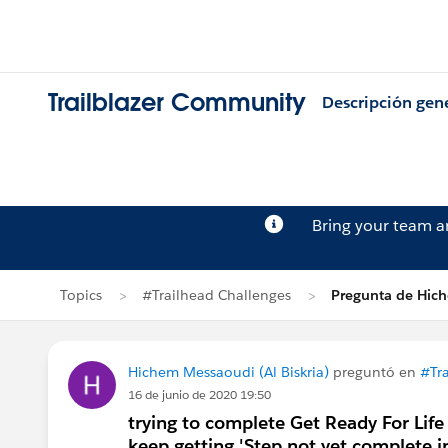
Trailblazer Community
Descripción gen
Bring your team 
Topics
#Trailhead Challenges
Pregunta de Hic
Hichem Messaoudi (Al Biskria)
preguntó en
#Tr
16 de junio de 2020 19:50
trying to complete Get Ready For Life
keep getting 'Step not yet complete i