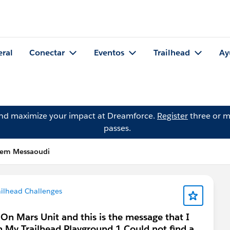
eral
Conectar
Eventos
Trailhead
Ay
and maximize your impact at Dreamforce.
Register
three or m
passes.
hem Messaoudi
ailhead Challenges
 On Mars Unit and this is the message that I
n My Trailhead Playground 1 Could not find a