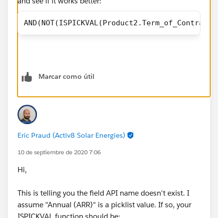
and see if it works better:
AND(NOT(ISPICKVAL(Product2.Term_of_Contract_
Marcar como útil
Eric Praud (Activ8 Solar Energies)
10 de septiembre de 2020 7:06
Hi,
This is telling you the field API name doesn't exist. I
assume "Annual (ARR)" is a picklist value. If so, your
ISPICKVAL function should be: