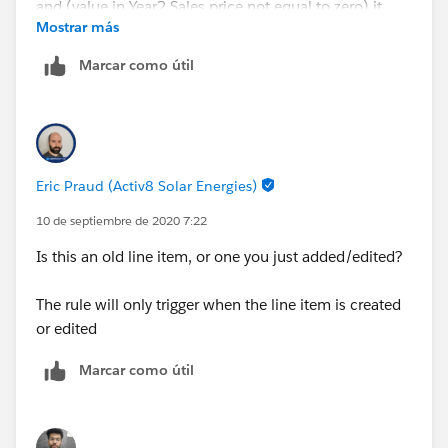
Mostrar más
Marcar como útil
So whenever my product is not of ARR and (value in
Year2 Sales price not equal to zero) it should show
error
I didnt got any error
Eric Praud (Activ8 Solar Energies)
10 de septiembre de 2020 7:22
What i m missing ?
Is this an old line item, or one you just added/edited?
The rule will only trigger when the line item is created
or edited
Marcar como útil