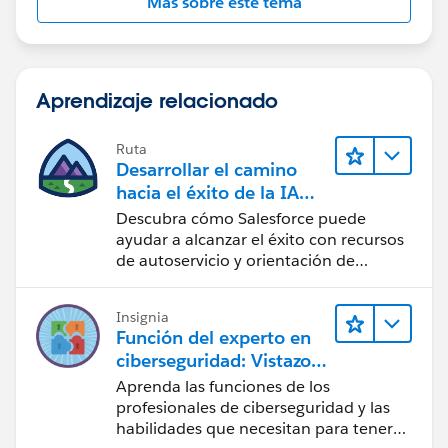
Más sobre este tema
Aprendizaje relacionado
Ruta
Desarrollar el camino
hacia el éxito de la IA
con Salesforce
Descubra cómo Salesforce puede
ayudar a alcanzar el éxito con recursos
de autoservicio y orientación de
confianza mediante CRM, Agentforce y
expertos en datos.
Insignia
Función del experto en
ciberseguridad: Vistazo
rápido
Aprenda las funciones de los
profesionales de ciberseguridad y las
habilidades que necesitan para tener