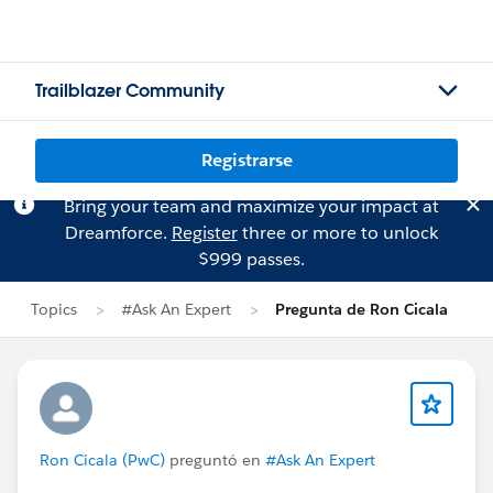
Trailblazer Community
Registrarse
Bring your team and maximize your impact at
Dreamforce.
Register
three or more to unlock
$999 passes.
Topics
#Ask An Expert
Pregunta de Ron Cicala
Ron Cicala (PwC)
preguntó en
#Ask An Expert