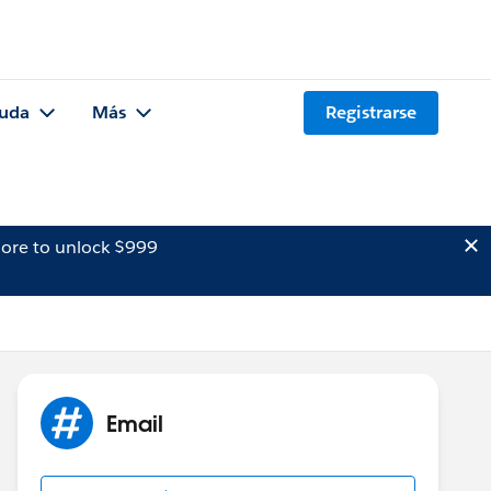
uda
Más
Registrarse
ore to unlock $999
Email