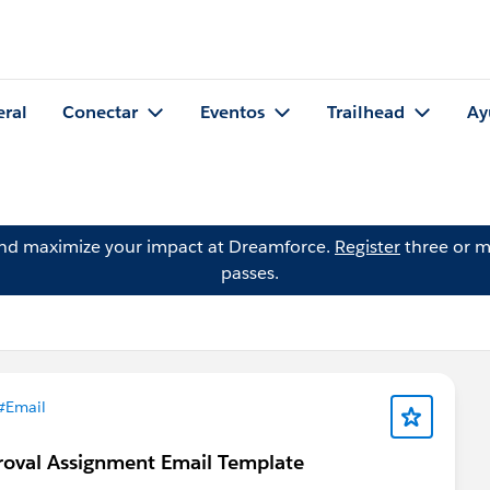
eral
Conectar
Eventos
Trailhead
Ay
and maximize your impact at Dreamforce.
Register
three or m
passes.
#Email
roval Assignment Email Template