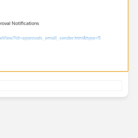
roval Notifications
icleView?id=approvals_email_sender.htm&type=5