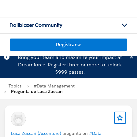
Trailblazer Community
Registrarse
Bring your team and maximize your impact at
Dreamforce.
Register
three or more to unlock
$999 passes.
Topics
#Data Management
Pregunta de Luca Zuccari
Luca Zuccari (Accenture)
preguntó en
#Data