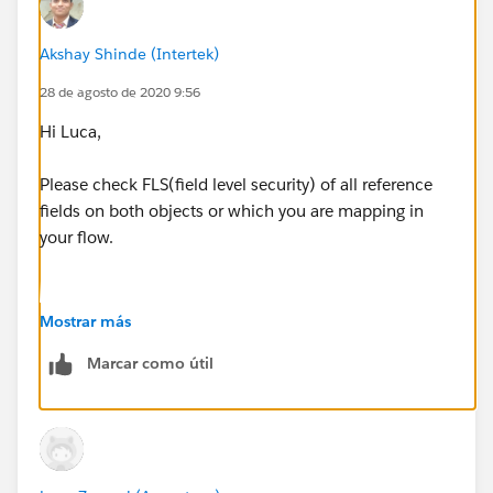
Indirizzo_PEC__c = {!Pec} ()
Akshay Shinde (Intertek)
N_civico__c = {!N_Civico} (null)
28 de agosto de 2020 9:56
Name = {!Name} (jhvgff)
Hi Luca,
Partita_IVA__c = {!Partita_IVA2} (8765)
Please check FLS(field level security) of all reference
fields on both objects or which you are mapping in
Provincia__c = {!Provincia} ()
your flow.
RecordTypeId = {!
GetRecordType.Id
}
(0123Y000000XNq2QAG)
Mostrar más
Risultato
Marcar como útil
Un record è pronto per essere creato quando sarà
eseguito il prossimo elemento Schermata, Pausa o
Azione locale o al termine dell'intervista.