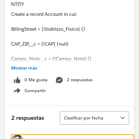
Create a record Account in cui:
BillingStreet = {!Indirizzo_Fisico} ()
CAP_ZIP__c = {!CAP} (null)
Campo_Note__c = {!Campo_Note} ()
Mostrar más
Citta__c = {!Citta} ()
0 Me gusta
2 respuestas
Cod_Fiscale__c = {!Cod_Fiscale} ()
Compartir
Show menu
Codice_Univoco__c = {!Codice_Univoco_Fatturazione}
()
Ordenar
2 respuestas
Clasificar por fecha
Fax = {!FAX} (null)