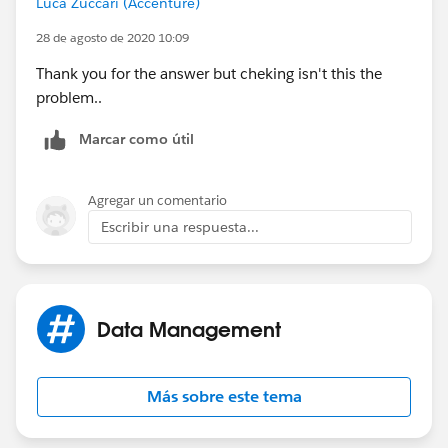
Luca Zuccari (Accenture)
{!
NewAccObject.Id
} = 0013Y00002hNvw3QAC
28 de agosto de 2020 10:09
CREA RECORD: Create_Contact
Thank you for the answer but cheking isn't this the
problem..
Crea un record Contact in cui:
Marcar como útil
AccountId = {!
NewAccObject.Id
}
(0013Y00002hNvw3QAC)
Agregar un comentario
Escribir una respuesta...
Email = {!Email2} (
vncbxfvc@ghk.it
(mailto:
vncbxfvc@ghk.it
" style="color:#.0563c1; text-
decoration:underline) (mailto:
vncbxfvc@ghk.it
(mailto:
vncbxfvc@ghk.it
" style="color:#.0563c1; text-
Data Management
decoration:underline)" style="color:blue; text-
decoration:underline))
Más sobre este tema
FirstName = {!FirstName_del_Contatto} ()
LastName = {!LastName5} (nmbv)