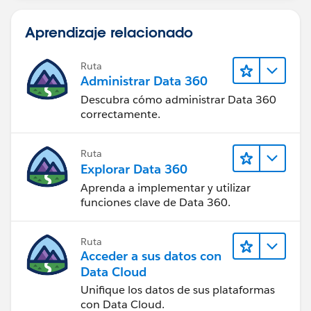
Aprendizaje relacionado
Lingua__c = {!LanguageContact} (Italiano)
Risultato
Ruta
Administrar Data 360
Creazione del record non riuscita.
Descubra cómo administrar Data 360
correctamente.
Ruta
Explorar Data 360
Aprenda a implementar y utilizar
funciones clave de Data 360.
Ruta
Acceder a sus datos con
Data Cloud
Unifique los datos de sus plataformas
con Data Cloud.