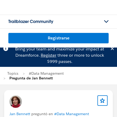
Trailblazer Community
Registrarse
Bring your team and maximize your impact at
Dreamforce.
Register
three or more to unlock
$999 passes.
Topics
#Data Management
Pregunta de Jan Bennett
Jan Bennett
preguntó en
#Data Management