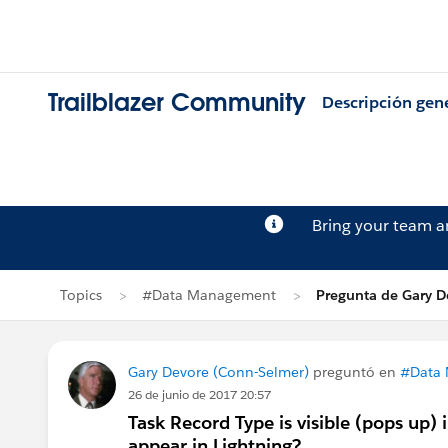
Trailblazer Community
Descripción gen
Bring your team 
Topics
#Data Management
Pregunta de Gary D
Gary Devore (Conn-Selmer)
preguntó en
#Data
26 de junio de 2017 20:57
Task Record Type is visible (pops up) 
appear in Lightning?