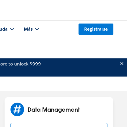
uda
Más
Registrarse
ore to unlock $999
Data Management