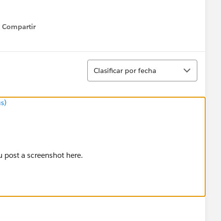
Compartir
Show menu
Ordenar
Clasificar por fecha
s)
 post a screenshot here.