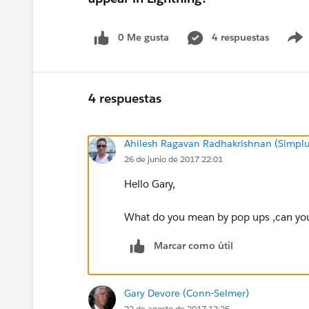
0 Me gusta
4 respuestas
4 respuestas
Ahilesh Ragavan Radhakrishnan (Simplu
26 de junio de 2017 22:01
Hello Gary,
What do you mean by pop ups ,can you
Marcar como útil
Gary Devore (Conn-Selmer)
22 de agosto de 2017 12:26