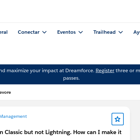
eral
Conectar
Eventos
Trailhead
Ay
and maximize your impact at Dreamforce.
Register
three or m
passes.
evore
 Management
in Classic but not Lightning. How can I make it