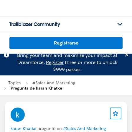
Trailblazer Community
Registrarse
Bring your team and maximize your impact at
Dreamforce.
Register
three or more to unlock
$999 passes.
Topics
#Sales And Marketing
Pregunta de karan Khatke
karan Khatke
preguntó en
#Sales And Marketing