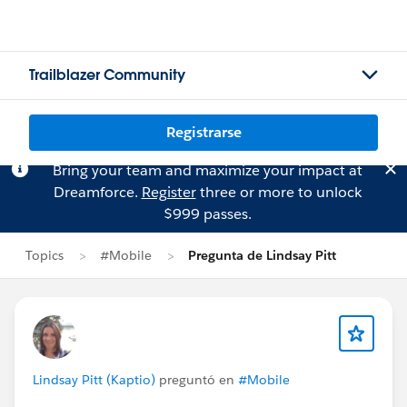
Trailblazer Community
Registrarse
Bring your team and maximize your impact at
Dreamforce.
Register
three or more to unlock
$999 passes.
Topics
#Mobile
Pregunta de Lindsay Pitt
Lindsay Pitt (Kaptio)
preguntó en
#Mobile