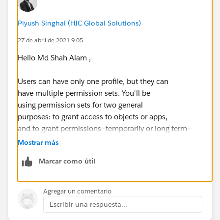
Piyush Singhal (HIC Global Solutions)
27 de abril de 2021 9:05
Hello Md Shah Alam ,
Users can have only one profile, but they can
have multiple permission sets. You'll be
using permission sets for two general
purposes: to grant access to objects or apps,
and to grant permissions—temporarily or long term—
to specific fields.
Mostrar más
Marcar como útil
Follow the below link.
https://www.simplysfdc.com/2015/01/salesforce-
Agregar un comentario
activity-controlled-by-parent.html
Escribir una respuesta...