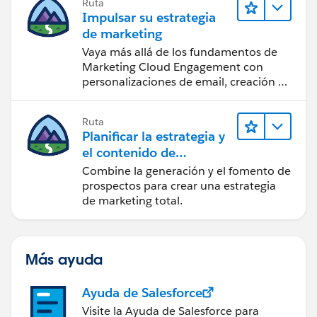
Ruta
Impulsar su estrategia
de marketing
Vaya más allá de los fundamentos de
Marketing Cloud Engagement con
personalizaciones de email, creación de
reportes y diseño.
Ruta
Planificar la estrategia y
el contenido de
marketing con
Combine la generación y el fomento de
Marketing Cloud
prospectos para crear una estrategia
Account Engagement
de marketing total.
Más ayuda
Ayuda de Salesforce
Visite la Ayuda de Salesforce para