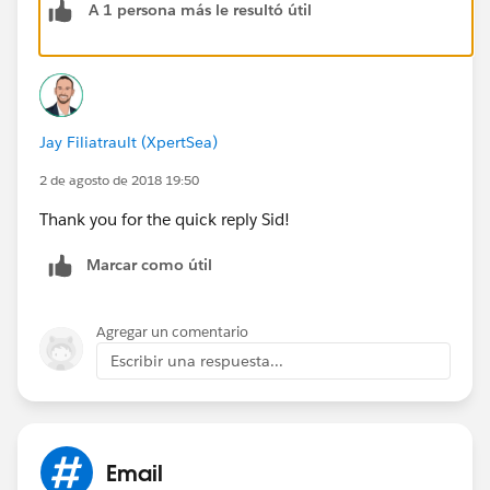
A 1 persona más le resultó útil
ApexPages.PageReference objPage = new
ApexPages.PageReference('/{!ReportId}?excel=1');
Messaging.EmailFileAttachment objMsgEmailAttach =
new Messaging.EmailFileAttachment();
objMsgEmailAttach.setFileName('Testing.xls');
Jay Filiatrault (XpertSea)
objMsgEmailAttach.setBody(objPage.getContent());
2 de agosto de 2018 19:50
Thank you for the quick reply Sid!
objMsgEmailAttach.setContentType('application/
vnd.
ms
-excel');
Marcar como útil
If you want to extract report in CSV just replace excel
with csv.
Agregar un comentario
Escribir una respuesta...
Hope this will help !
Email