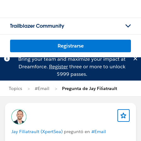
Trailblazer Community
Registrarse
Bring your team and maximize your impact at
Dreamforce.
Register
three or more to unlock
$999 passes.
Topics
#Email
Pregunta de Jay Filiatrault
Jay Filiatrault (XpertSea)
preguntó en
#Email