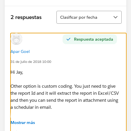
Ordenar
2 respuestas
Clasificar por fecha
Respuesta aceptada
Apar Goel
31 de julio de 2018 10:00
Hi Jay,
Other option is custom coding. You just need to give
the report Id and it will extract the report in Excel/CSV
and then you can send the report in attachment using
a schedular in email.
Below is the code for help to achieve this.
Mostrar más