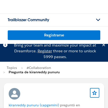
Trailblazer Community
Registrarse
Bring your team and maximize your impact at
Dreamforce.
Register
three or more to unlock
$999 passes.
Topics
#Collaboration
Pregunta de kiranreddy punuru
kiranreddy punuru (capgemini)
preguntó en