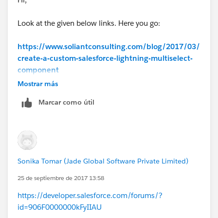
Look at the given below links. Here you go:
https://www.soliantconsulting.com/blog/2017/03/
create-a-custom-salesforce-lightning-multiselect-
component
Mostrar más
https://developer.salesforce.com/forums/?
Marcar como útil
id=906F0000000MM1nIAG
Sonika Tomar (Jade Global Software Private Limited)
25 de septiembre de 2017 13:58
https://developer.salesforce.com/forums/?
id=906F0000000kFyIIAU