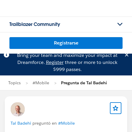
Trailblazer Community
Registrarse
Bring your team and maximize your impact at
Dreamforce.
Register
three or more to unlock
$999 passes.
Topics
#Mobile
Pregunta de Tal Badehi
Tal Badehi
preguntó en
#Mobile