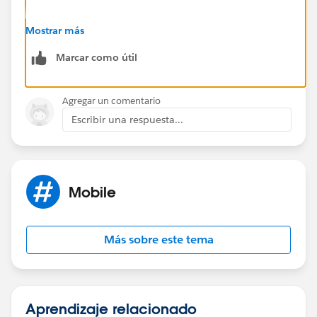
https://success.salesforce.com/_ui/core/chatter/gro
Mostrar más
ups/GroupProfilePage?g=0F9300000001oDd
Marcar como útil
Hope that helps.
Agregar un comentario
Regards,
Escribir una respuesta...
Jayson
Mobile
Más sobre este tema
Aprendizaje relacionado