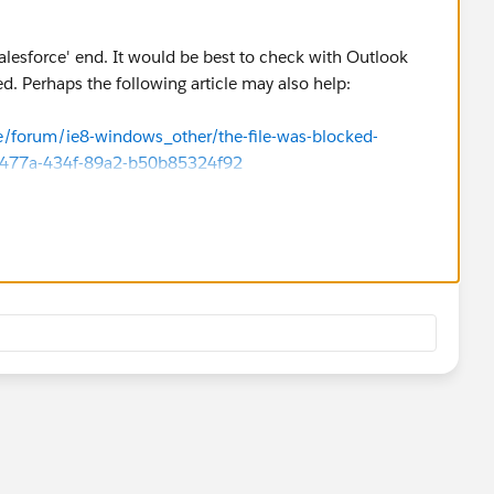
Salesforce' end. It would be best to check with Outlook
d. Perhaps the following article may also help:
e/forum/ie8-windows_other/the-file-was-blocked-
6-477a-434f-89a2-b50b85324f92
le/Show-trust-by-adding-a-digital-signature-2f6b7d18-