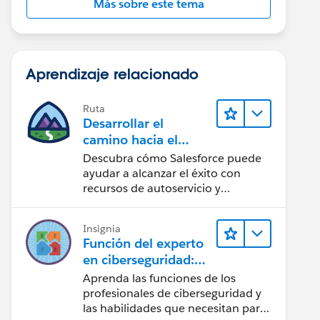
Más sobre este tema
Aprendizaje relacionado
Ruta
Desarrollar el
camino hacia el
éxito de la IA con
Descubra cómo Salesforce puede
Salesforce
ayudar a alcanzar el éxito con
recursos de autoservicio y
orientación de confianza mediante
CRM, Agentforce y expertos en
Insignia
datos.
Función del experto
en ciberseguridad:
Vistazo rápido
Aprenda las funciones de los
profesionales de ciberseguridad y
las habilidades que necesitan para