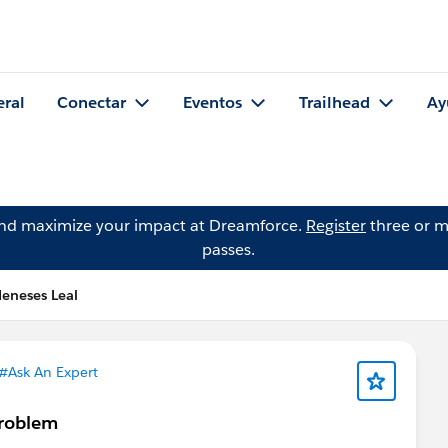
eral
Conectar
Eventos
Trailhead
Ay
and maximize your impact at Dreamforce.
Register
three or m
passes.
eneses Leal
#Ask An Expert
problem