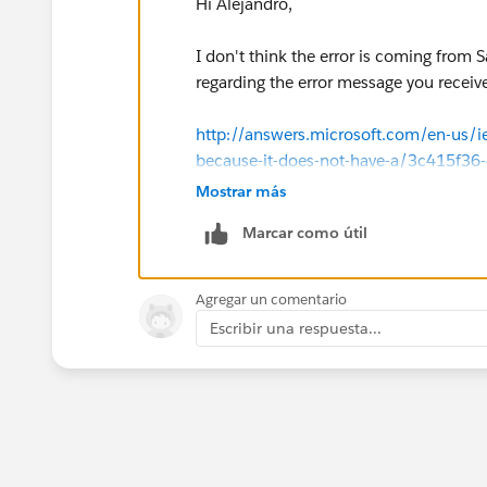
Hi Alejandro,
I don't think the error is coming from 
regarding the error message you receive
http://answers.microsoft.com/en-us/i
because-it-does-not-have-a/3c415f3
Mostrar más
https://support.office.com/en-us/artic
Marcar como útil
a9d3-400d-9f63-9029551e61a1
Thanks!
Agregar un comentario
Escribir una respuesta...