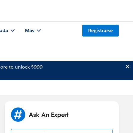
uda
Más
Registrarse
ore to unlock $999
Ask An Expert