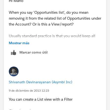
Hi Mario
When you say 'Opportunities list', do you mean
removing it from the related list of Opportunities under
the Account? Or is this a View/report?
Usually standard practice is that you would keep all
Opportunites (i.e. not delete or remove any
Mostrar más
opportunity) so that the Wins and Losses can be seen
Marcar como útil
at a later date. But of course it is very significant to see
which are ongoing, and which are won, lost, or ready
to seal the deal.
Phil
Shivanath Devinarayanan (Asymbl Inc)
9 de diciembre de 2013 12:23
You can create a List view with a Filter