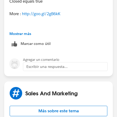
Closed equals true
More :
http://goo.gl/2gB6kK
Mostrar más
if our suggestion(s) worked, let us know by marking
Marcar como útil
the answer as "Best Answer" right under the
comment.This will help the rest of the community
should they have a similar issue in the future. Thank
Agregar un comentario
you!
Escribir una respuesta...
Shivanath
Sales And Marketing
Más sobre este tema