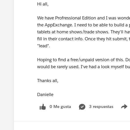
Hi all,
We have Profressional Edition and I was wond
the AppExchange. I need to be able to build a 
tablets at home shows/trade shows. They'll ha
fill in their contact info. Once they hit submit, 
"lead".
Hoping to find a free/unpaid version of this. D
would be rarely used. I've had a look myself bu
Thanks all,
Danielle
0 Me gusta
3 respuestas