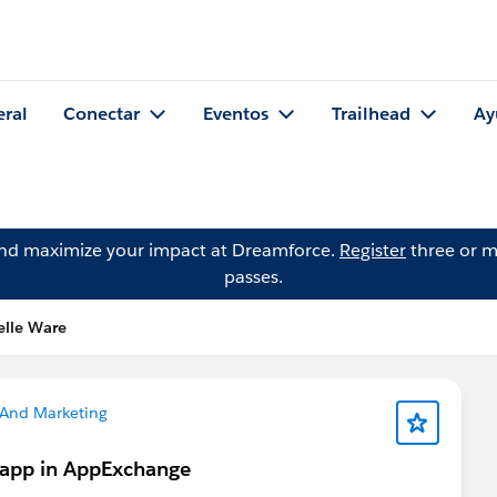
eral
Conectar
Eventos
Trailhead
Ay
and maximize your impact at Dreamforce.
Register
three or m
passes.
elle Ware
 And Marketing
 app in AppExchange