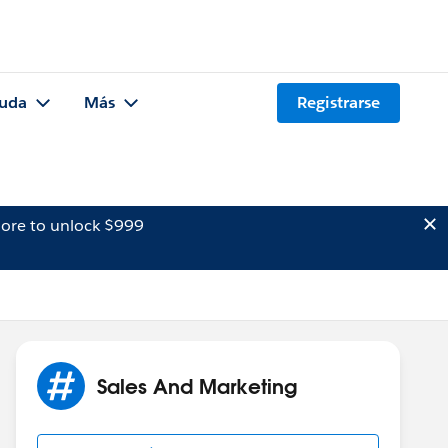
uda
Más
Registrarse
ore to unlock $999
Sales And Marketing