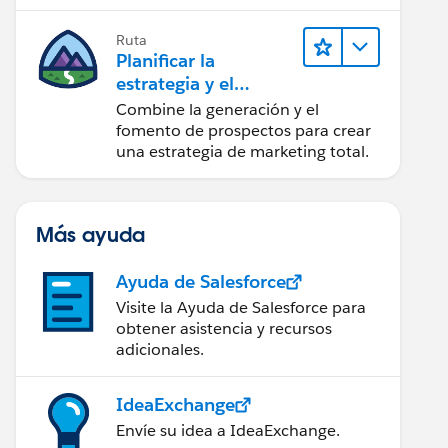
realice acciones sobre las
perspectivas.
Ruta
Planificar la
estrategia y el
contenido de
Combine la generación y el
marketing con
fomento de prospectos para crear
Marketing Cloud
una estrategia de marketing total.
Account
Engagement
Más ayuda
Ayuda de Salesforce
Visite la Ayuda de Salesforce para
obtener asistencia y recursos
adicionales.
IdeaExchange
Envíe su idea a IdeaExchange.