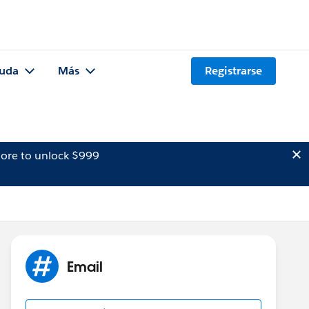
uda
Más
Registrarse
ore to unlock $999
Email