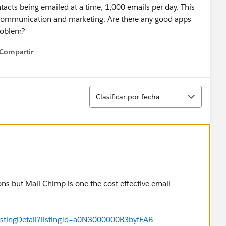
tacts being emailed at a time, 1,000 emails per day. This
in communication and marketing. Are there any good apps
problem?
Compartir
how menu
Ordenar
Clasificar por fecha
ns but Mail Chimp is one the cost effective email
istingDetail?listingId=a0N3000000B3byfEAB