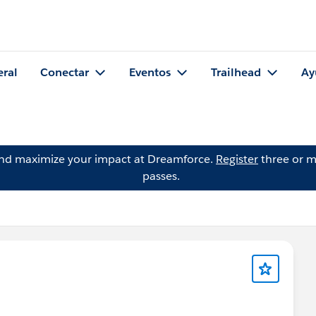
eral
Conectar
Eventos
Trailhead
Ay
and maximize your impact at Dreamforce.
Register
three or m
passes.