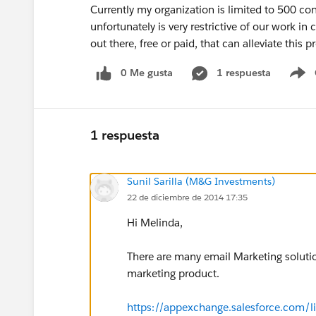
Currently my organization is limited to 500 con
unfortunately is very restrictive of our work 
out there, free or paid, that can alleviate this 
0 Me gusta
1 respuesta
S
1 respuesta
Sunil Sarilla (M&G Investments)
22 de diciembre de 2014 17:35
Hi Melinda,
There are many email Marketing solutio
marketing product.
https://appexchange.salesforce.com/l