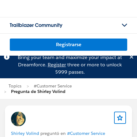
Trailblazer Community
Registrarse
Bring your team and maximize your impact at
Dreamforce.
Register
three or more to unlock
$999 passes.
Topics
#Customer Service
Pregunta de Shirley Volind
Shirley Volind
preguntó en
#Customer Service