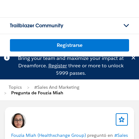
Trailblazer Community
Registrarse
Bring your team and maximize your impact at
Dreamforce.
Register
three or more to unlock
$999 passes.
Topics
#Sales And Marketing
Pregunta de Fouzia Miah
Fouzia Miah (Healthxchange Group)
preguntó en
#Sales