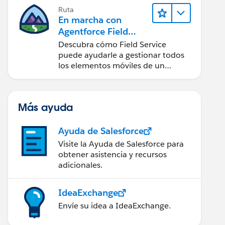
Ruta
En marcha con
Agentforce Field
Service
Descubra cómo Field Service
puede ayudarle a gestionar todos
los elementos móviles de un
centro de servicio de campo de
éxito.
Más ayuda
Ayuda de Salesforce
Visite la Ayuda de Salesforce para
obtener asistencia y recursos
adicionales.
IdeaExchange
Envíe su idea a IdeaExchange.