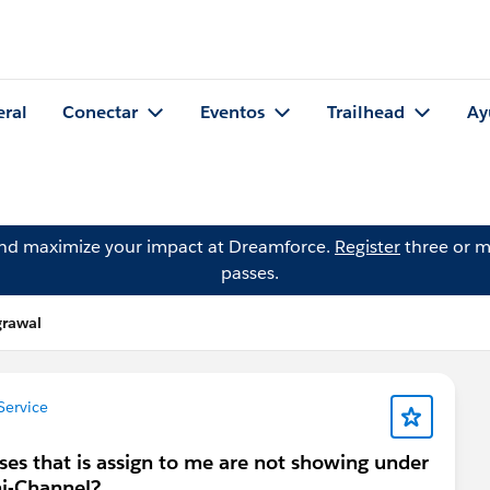
eral
Conectar
Eventos
Trailhead
Ay
and maximize your impact at Dreamforce.
Register
three or m
passes.
grawal
ervice
ses that is assign to me are not showing under
ni-Channel?