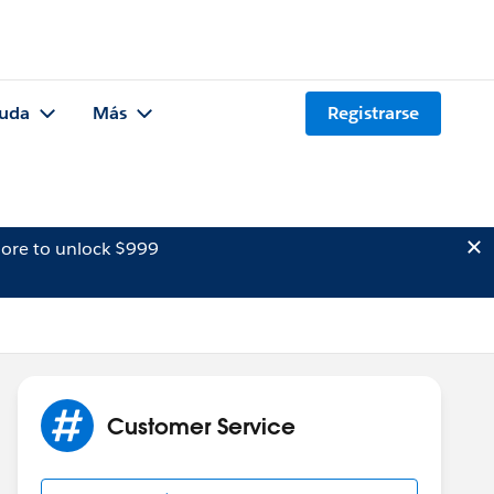
uda
Más
Registrarse
ore to unlock $999
Customer Service