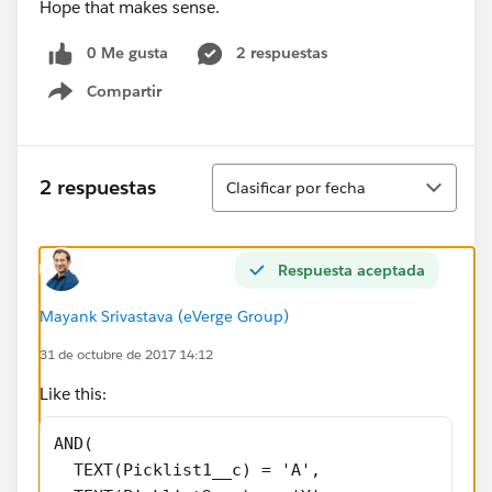
Hope that makes sense.
0 Me gusta
2 respuestas
Compartir
Show menu
Ordenar
2 respuestas
Clasificar por fecha
Respuesta aceptada
Mayank Srivastava (eVerge Group)
31 de octubre de 2017 14:12
Like this:
AND(
  TEXT(Picklist1__c) = 'A',