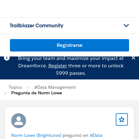
Trailblazer Community
Registrarse
Bring your team and maximize your impact at
Dreamforce.
Register
three or more to unlock
$999 passes.
Topics
#Data Management
Pregunta de Norm Lowe
Norm Lowe (Brightcove)
preguntó en
#Data