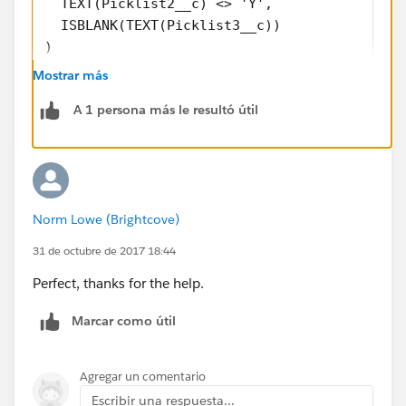
  TEXT(Picklist2__c) <> 'Y',
  ISBLANK(TEXT(Picklist3__c))
)
Mostrar más
That's it.
A 1 persona más le resultó útil
Norm Lowe (Brightcove)
31 de octubre de 2017 18:44
Perfect, thanks for the help.
Marcar como útil
Agregar un comentario
Escribir una respuesta...