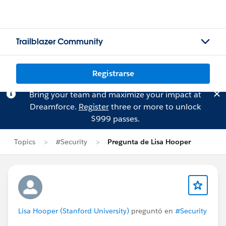
Trailblazer Community
Registrarse
Bring your team and maximize your impact at
Dreamforce.
Register
three or more to unlock
$999 passes.
Topics
#Security
Pregunta de Lisa Hooper
Lisa Hooper (Stanford University)
preguntó en
#Security