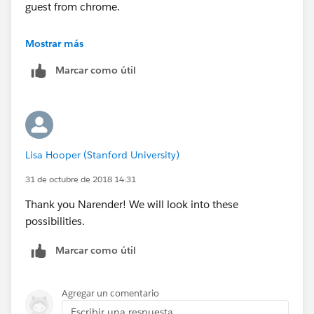
guest from chrome.
Following are solutions:
Mostrar más
Marcar como útil
1. change your broswer setting for cookie and use
same broser to login
2. Go to setup-> Network setting. Add your ip address.
Lisa Hooper (Stanford University)
You can also try following solutions:
31 de octubre de 2018 14:31
https://help.salesforce.com/articleView?
Thank you Narender! We will look into these
id=000232553&type=1
possibilities.
Marcar como útil
Agregar un comentario
Escribir una respuesta...