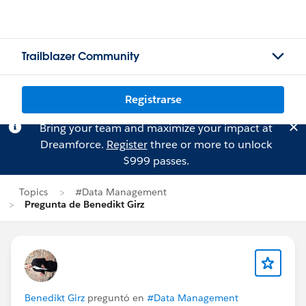
Trailblazer Community
Registrarse
Bring your team and maximize your impact at
Dreamforce.
Register
three or more to unlock
$999 passes.
Topics
#Data Management
Pregunta de Benedikt Girz
Benedikt Girz
preguntó en
#Data Management