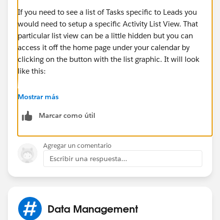
If you need to see a list of Tasks specific to Leads you
would need to setup a specific Activity List View. That
particular list view can be a little hidden but you can
access it off the home page under your calendar by
clicking on the button with the list graphic. It will look
like this:
Mostrar más
. ___
Marcar como útil
. ___
. ___
Agregar un comentario
Once there you can build a new view or work with
Escribir una respuesta...
your admin to build a view if for some reason you
don't have the ability.
Data Management