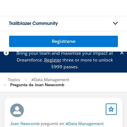
Trailblazer Community
Registrarse
Bring your team and maximize your impact at
Dreamforce.
Register
three or more to unlock
$999 passes.
Topics
#Data Management
Pregunta de Joan Newcomb
Joan Newcomb
preguntó en
#Data Management