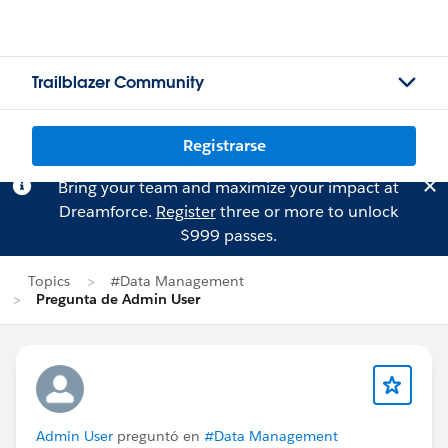
Trailblazer Community
Registrarse
Bring your team and maximize your impact at
Dreamforce.
Register
three or more to unlock
$999 passes.
Topics
#Data Management
Pregunta de Admin User
Admin User
preguntó en
#Data Management