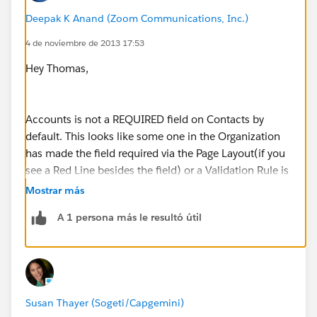
Deepak K Anand (‎‎‎‎‎‎Zoom Communications, Inc.)
4 de noviembre de 2013 17:53
Hey Thomas,
Accounts is not a REQUIRED field on Contacts by
default. This looks like some one in the Organization
has made the field required via the Page Layout(if you
see a Red Line besides the field) or a Validation Rule is
in place.
Mostrar más
A 1 persona más le resultó útil
Areas to look at:
Customize | Contacts | Validation Rules.
Susan Thayer (Sogeti/Capgemini)