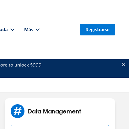
uda
Más
Registrarse
ore to unlock $999
Data Management