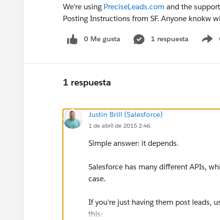
We're using
PreciseLeads.com
and the support 
Posting Instructions from SF. Anyone knokw wh
0 Me gusta
1 respuesta
S
1 respuesta
Justin Brill (Salesforce)
1 de abril de 2015 2:46
Simple answer: it depends.
Salesforce has many different APIs, w
case.
If you're just having them post leads, 
this: