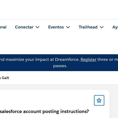
eral
Conectar
Eventos
Trailhead
Ay
and maximize your impact at Dreamforce.
Register
three or m
passes.
 Galt
alesforce account posting instructions?