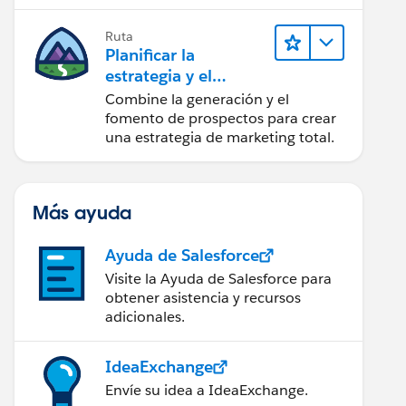
realice acciones sobre las
perspectivas.
Ruta
Planificar la
estrategia y el
contenido de
Combine la generación y el
marketing con
fomento de prospectos para crear
Marketing Cloud
una estrategia de marketing total.
Account
Engagement
Más ayuda
Ayuda de Salesforce
Visite la Ayuda de Salesforce para
obtener asistencia y recursos
adicionales.
IdeaExchange
Envíe su idea a IdeaExchange.