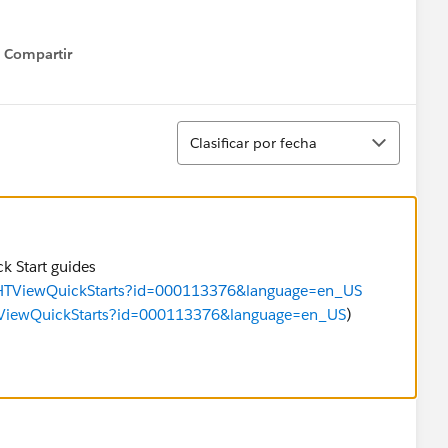
Compartir
Show menu
Ordenar
Clasificar por fecha
k Start guides
x/HTViewQuickStarts?id=000113376&language=en_US
HTViewQuickStarts?id=000113376&language=en_US
)