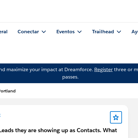
eral
Conectar
Eventos
Trailhead
Ay
and maximize your impact at Dreamforce.
Register
three or m
passes.
Portland
g
Leads they are showing up as Contacts. What