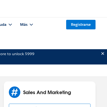
uda
Más
Registrarse
ore to unlock $999
Sales And Marketing