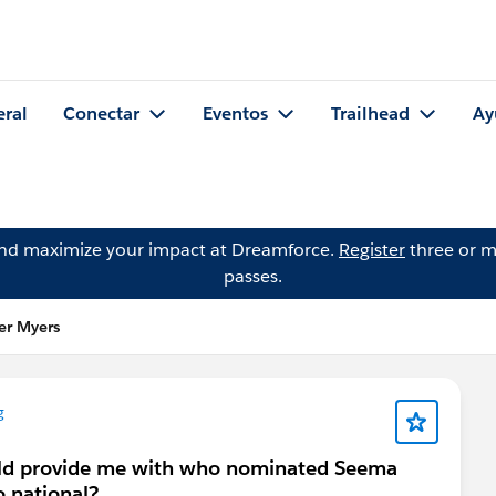
eral
Conectar
Eventos
Trailhead
Ay
and maximize your impact at Dreamforce.
Register
three or m
passes.
er Myers
g
uld provide me with who nominated Seema
o national?