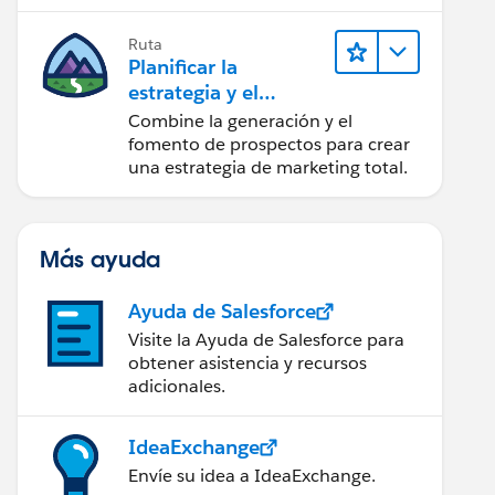
realice acciones sobre las
perspectivas.
Ruta
Planificar la
estrategia y el
contenido de
Combine la generación y el
marketing con
fomento de prospectos para crear
Marketing Cloud
una estrategia de marketing total.
Account
Engagement
Más ayuda
Ayuda de Salesforce
Visite la Ayuda de Salesforce para
obtener asistencia y recursos
adicionales.
IdeaExchange
Envíe su idea a IdeaExchange.