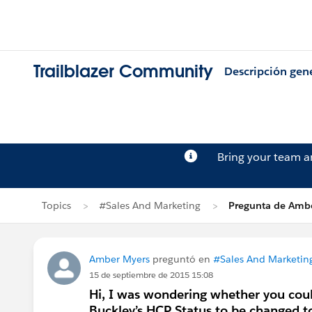
Trailblazer Community
Descripción gen
Bring your team 
Topics
#Sales And Marketing
Pregunta de Amb
Amber Myers
preguntó en
#Sales And Marketin
15 de septiembre de 2015 15:08
Hi, I was wondering whether you co
Buckley’s HCP Status to be changed t