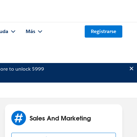
uda
Más
Registrarse
ore to unlock $999
Sales And Marketing