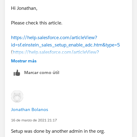
Hi Jonathan,
Please check this article.
https://help.salesforce.com/articleView?
id=sf.einstein_sales_setup_enable_adc.htm&type=5
(
https://help.salesforce.com/articleView?
id=sf.einstein_sales_setup_enable_adc.htm&type=5
)
Mostrar más
Marcar como útil
Available in: Lightning Experience
Available with Sales Cloud Einstein,
which is available
for an extra cost
in: Enterprise, Performance,
and Unlimited Editions
Jonathan Bolanos
16 de marzo de 2021 21:17
Setup was done by another admin in the org.