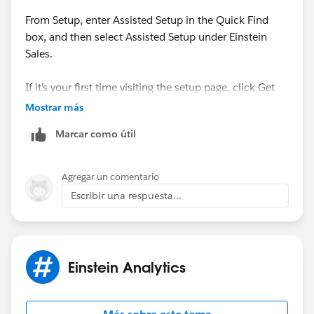
From Setup, enter Assisted Setup in the Quick Find
box, and then select Assisted Setup under Einstein
Sales.
If it’s your first time visiting the setup page, click Get
Started.
Mostrar más
Marcar como útil
The Sales Cloud Einstein setup page shows all the
steps you need for Sales Cloud Einstein deployment,
including how to assign Einstein to users.
Agregar un comentario
Escribir una respuesta...
- Click Set Up next to Einstein Automated Contacts.
Einstein Analytics