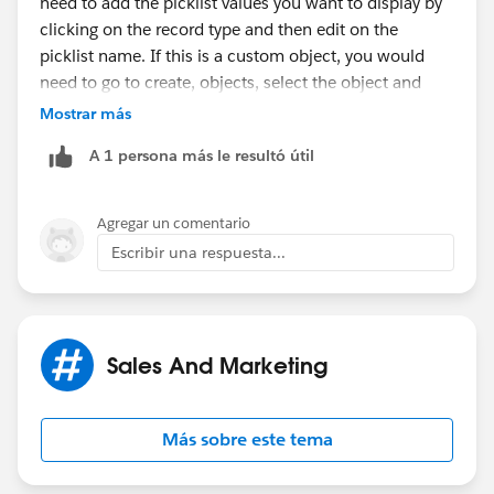
need to add the picklist values you want to display by
clicking on the record type and then edit on the
picklist name. If this is a custom object, you would
need to go to create, objects, select the object and
then scroll down to the record types related list.
Mostrar más
A 1 persona más le resultó útil
--KC
Agregar un comentario
Escribir una respuesta...
Sales And Marketing
Más sobre este tema