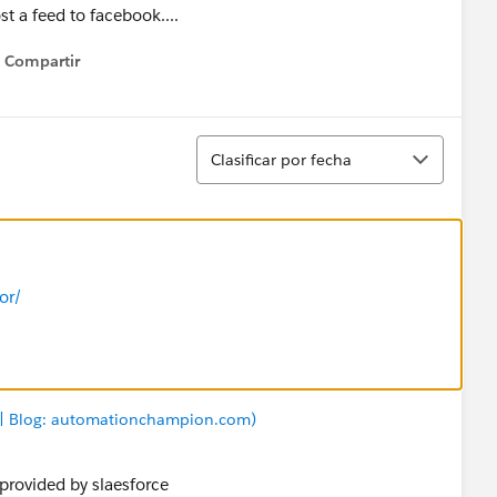
t a feed to facebook....
Compartir
Show menu
Ordenar
Clasificar por fecha
or/
 | Blog: automationchampion.com)
 provided by slaesforce