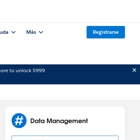
uda
Más
Registrarse
ore to unlock $999
Data Management