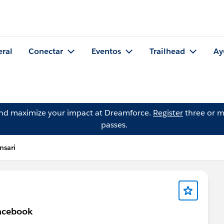
eral
Conectar
Eventos
Trailhead
Ay
and maximize your impact at Dreamforce.
Register
three or m
passes.
nsari
facebook