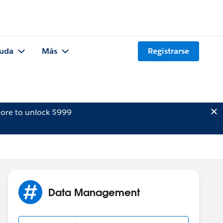
uda
Más
Registrarse
ore to unlock $999
Data Management