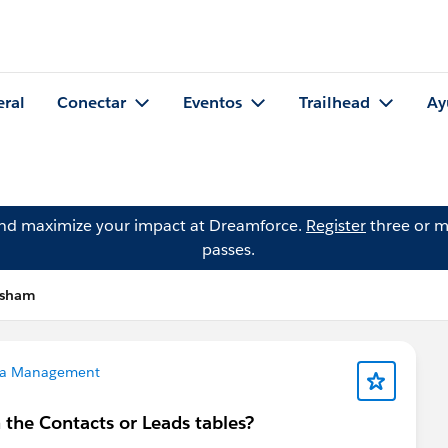
eral
Conectar
Eventos
Trailhead
Ay
and maximize your impact at Dreamforce.
Register
three or m
passes.
Isham
a Management
n the Contacts or Leads tables?