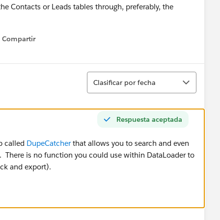
 the Contacts or Leads tables through, preferably, the
Compartir
Show menu
Ordenar
Clasificar por fecha
Respuesta aceptada
p called
DupeCatcher
that allows you to search and even
. There is no function you could use within DataLoader to
ck and export).