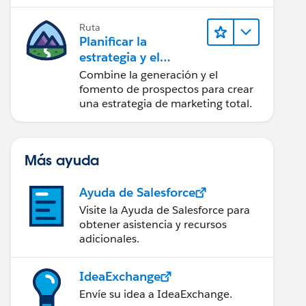
realice acciones sobre las
perspectivas.
Ruta
Planificar la
estrategia y el
contenido de
Combine la generación y el
marketing con
fomento de prospectos para crear
Marketing Cloud
una estrategia de marketing total.
Account
Engagement
Más ayuda
Ayuda de Salesforce
Visite la Ayuda de Salesforce para
obtener asistencia y recursos
adicionales.
IdeaExchange
Envíe su idea a IdeaExchange.