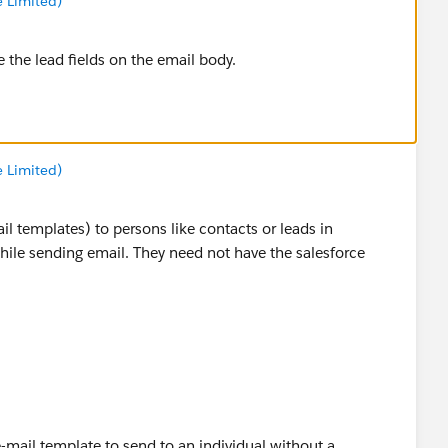
e Limited)
the lead fields on the email body.
e Limited)
l templates) to persons like contacts or leads in
while sending email. They need not have the salesforce
e-mail template to send to an individual without a