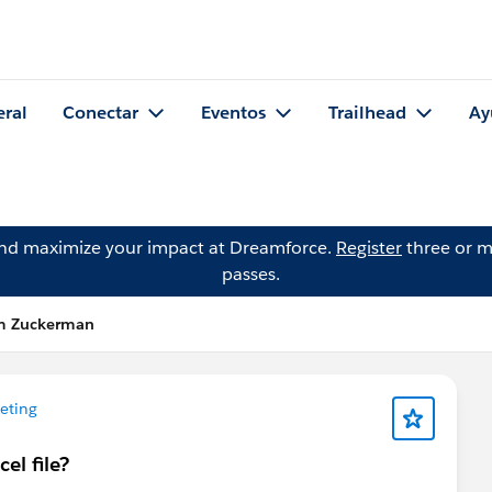
eral
Conectar
Eventos
Trailhead
Ay
and maximize your impact at Dreamforce.
Register
three or m
passes.
m Zuckerman
eting
cel file?