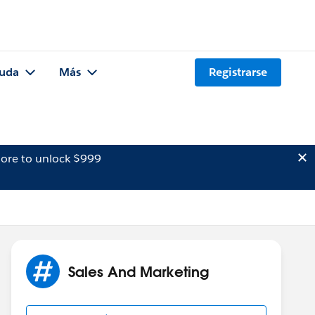
uda
Más
Registrarse
ore to unlock $999
Sales And Marketing