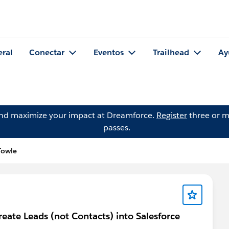
eral
Conectar
Eventos
Trailhead
Ay
and maximize your impact at Dreamforce.
Register
three or m
passes.
Towle
eate Leads (not Contacts) into Salesforce