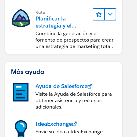
realice acciones sobre las
perspectivas.
Ruta
Planificar la
estrategia y el
contenido de
Combine la generación y el
marketing con
fomento de prospectos para crear
Marketing Cloud
una estrategia de marketing total.
Account
Engagement
Más ayuda
Ayuda de Salesforce
Visite la Ayuda de Salesforce para
obtener asistencia y recursos
adicionales.
IdeaExchange
Envíe su idea a IdeaExchange.