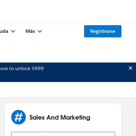
uda
Más
Registrarse
ore to unlock $999
Sales And Marketing