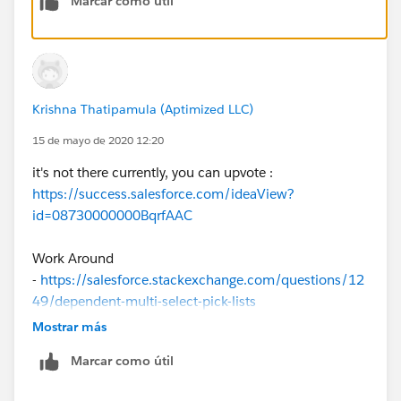
Marcar como útil
Multi-select picklists can be dependent picklists but
not controlling fields"
Sorry to be the bearer of bad news
Krishna Thatipamula (Aptimized LLC)
15 de mayo de 2020 12:20
it's not there currently, you can upvote :
https://success.salesforce.com/ideaView?
id=08730000000BqrfAAC
Work Around
-
https://salesforce.stackexchange.com/questions/12
49/dependent-multi-select-pick-lists
Mostrar más
Marcar como útil