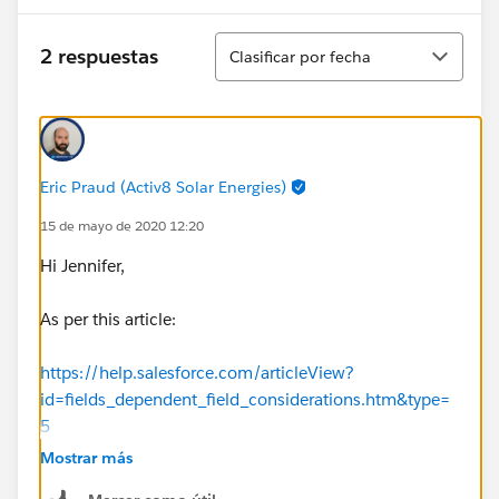
Ordenar
2 respuestas
Clasificar por fecha
Eric Praud (Activ8 Solar Energies)
15 de mayo de 2020 12:20
Hi Jennifer,
As per this article:
https://help.salesforce.com/articleView?
id=fields_dependent_field_considerations.htm&type=
5
Mostrar más
"Multi-select picklists