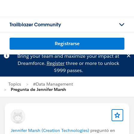
Trailblazer Community
Registrarse
Bring your team and maximize your impact at
Dreamforce.
Register
three or more to unlock
$999 passes.
Topics
#Data Management
Pregunta de Jennifer Marsh
Jennifer Marsh (Creation Technologies)
preguntó en