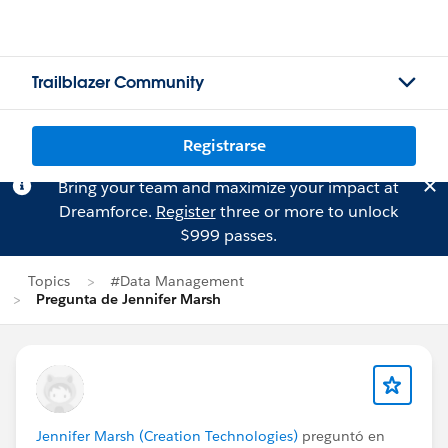
Trailblazer Community
Registrarse
Bring your team and maximize your impact at
Dreamforce.
Register
three or more to unlock
$999 passes.
Topics
#Data Management
Pregunta de Jennifer Marsh
Jennifer Marsh (Creation Technologies)
preguntó en