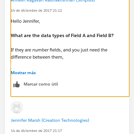
14 de diciembre de 2017 21:12
Hello Jennifer,
What are the data types of Field A and Field B?
If they are
number
fields, and you just need the
difference between them,
Then create a
Formula field( Return type:Number)
Mostrar más
with this formula:
Marcar como útil
Field_A__c - Field_B__c
Use the "I
nsert Field
" button on the formula editor
page to pull in API/developer name(
with the
Jennifer Marsh (Creation Technologies)
underscores..
) of the fields A,B.
14 de diciembre de 2017 21:17