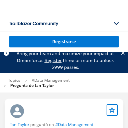
Trailblazer Community
Registrarse
Bring your team and maximize your impact at
Dreamforce.
Register
three or more to unlock
$999 passes.
Topics
#Data Management
Pregunta de Ian Taylor
Ian Taylor
preguntó en
#Data Management