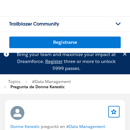
Trailblazer Community
Registrarse
Bring your team and maximize your impact at
Dreamforce.
Register
three or more to unlock
$999 passes.
Topics
#Data Management
Pregunta de Donne Kerestic
Donne Kerestic
preguntó en
#Data Management