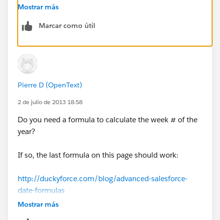
Mostrar más
DATEVALUE(CreatedDate) >= DATEVALUE('2013-
Marcar como útil
02-11'),
DATEVALUE(CreatedDate) <= DATEVALUE('2013-
02-17')
Pierre D (OpenText)
),
2 de julio de 2013 18:58
"Week 8 - 2013",
Do you need a formula to calculate the week # of the
year?
IF(
If so, the last formula on this page should work:
AND(
http://duckyforce.com/blog/advanced-salesforce-
DATEVALUE(CreatedDate) >=
date-formulas
DATEVALUE('2013-02-18'),
Mostrar más
MOD(FLOOR( ( CreatedDate -DATEVALUE("2006-01-
DATEVALUE(CreatedDate) <=