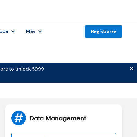
uda
Más
Registrarse
ore to unlock $999
Data Management