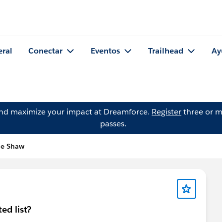
eral
Conectar
Eventos
Trailhead
Ay
and maximize your impact at Dreamforce.
Register
three or m
passes.
le Shaw
ed list?