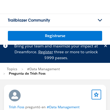
Trailblazer Community
Registrarse
Bring your team and maximize your impact at
Dreamforce.
Register
three or more to unlock
$999 passes.
Topics
#Data Management
Pregunta de Trish Foss
Trish Foss
preguntó en
#Data Management