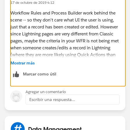
17 de octubre de 2019 4:12
Workflow Rules and Process Builder work behind the
scene -- so they don't care what UI the user is using,
just that a record has been created or edited. However
since Lightning pages are very different from Classic
pages, maybe the criteria in your WFR is not being met
when someone creates/edits a record in Lightning
(where they are more likely using Quick Actions than
editing on a detail page).
Mostrar más
Marcar como útil
To troubleshoot, check each of the fields in the WFR
criteria against the record you are testing with.
Agregar un comentario
Escribir una respuesta...
Data Management