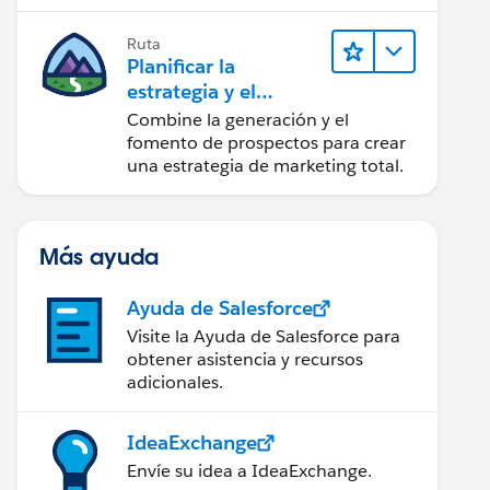
creación de reportes y diseño.
Ruta
Planificar la
estrategia y el
contenido de
Combine la generación y el
marketing con
fomento de prospectos para crear
Marketing Cloud
una estrategia de marketing total.
Account
Engagement
Más ayuda
Ayuda de Salesforce
Visite la Ayuda de Salesforce para
obtener asistencia y recursos
adicionales.
IdeaExchange
Envíe su idea a IdeaExchange.