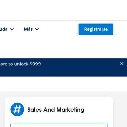
uda
Más
Registrarse
ore to unlock $999
Sales And Marketing