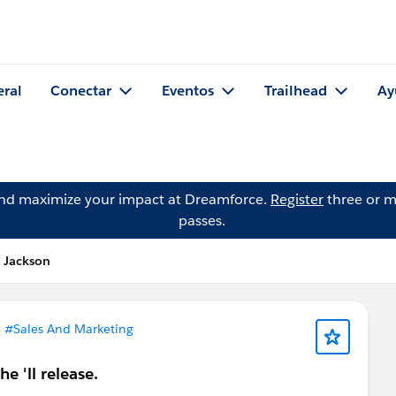
eral
Conectar
Eventos
Trailhead
Ay
and maximize your impact at Dreamforce.
Register
three or m
passes.
o Jackson
n
#Sales And Marketing
he 'll release.