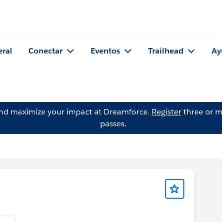
eral
Conectar
Eventos
Trailhead
Ay
and maximize your impact at Dreamforce.
Register
three or m
passes.