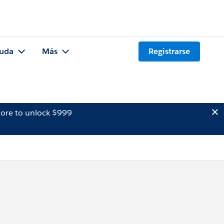
uda
Más
Registrarse
ore to unlock $999