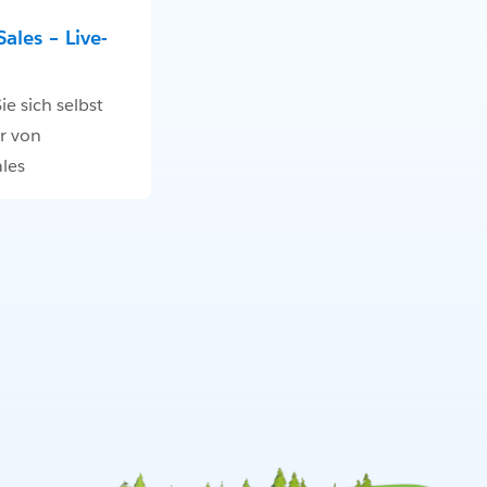
ales – Live-
e sich selbst
r von
les