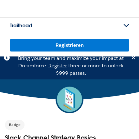
Trailhead
Registrieren
Bring your team and maximize your impact at
Dreamforce.
Register
three or more to unlock
$999 passes.
Badge
Slack Channel Strategy Basics