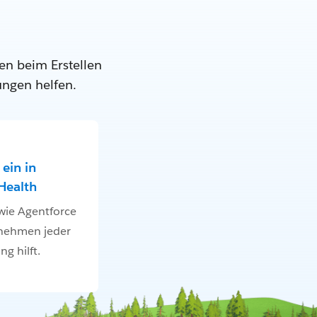
en beim Erstellen
ungen helfen.
ein in
Health
 wie Agentforce
nehmen jeder
g hilft.