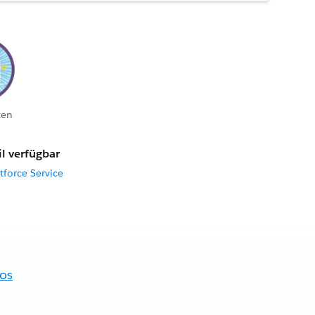
ten
l verfügbar
force Service
fos