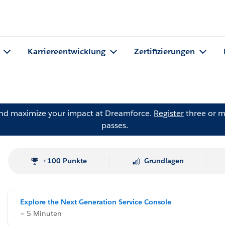
Karriereentwicklung
Zertifizierungen
and maximize your impact at Dreamforce.
Register
three or m
passes.
+100 Punkte
Grundlagen
Explore the Next Generation Service Console
~ 5 Minuten